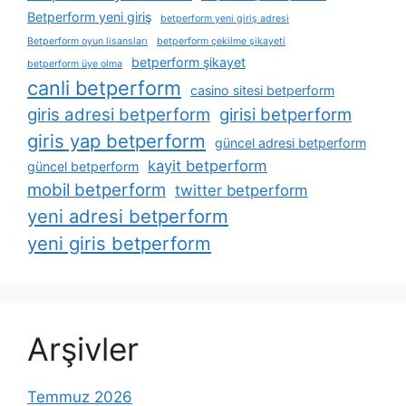
Betperform yeni giriş
betperform yeni giriş adresi
Betperform oyun lisansları
betperform çekilme şikayeti
betperform şikayet
betperform üye olma
canli betperform
casino sitesi betperform
giris adresi betperform
girisi betperform
giris yap betperform
güncel adresi betperform
kayit betperform
güncel betperform
mobil betperform
twitter betperform
yeni adresi betperform
yeni giris betperform
Arşivler
Temmuz 2026