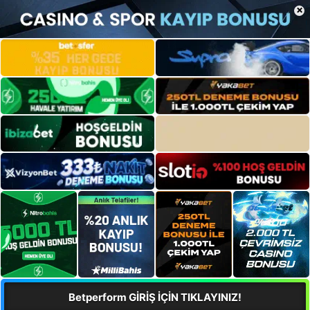
×
Betperform GİRİŞ İÇİN TIKLAYINIZ!