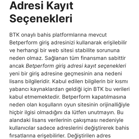
Adresi Kayıt
Seçenekleri
BTK onaylı bahis platformlarına mevcut
Betperform giriş adresinizi kullanarak erişilebilir
ve herhangi bir web sitesi stabilite sorununa
neden olmaz. Sağlanan tüm finansman sabittir
ancak
Betperform giriş adresi kayıt seçenekleri
yeni bir giriş adresine geçmesinin ana nedeni
lisans bilgileridir. Kabul edilen bilgilerin bir kısmı
yabancı kaynaklardan geldiği için BTK bu verileri
kabul etmemektedir. Betperform kapatılmasına
neden olan koşulların oyun sitesinin orijinalliğiyle
hiçbir ilgisi olmadığını da lütfen unutmayın. Bu
alandaki lisans verilerinin çakışması nedeniyle
kullanıcılar sadece adreslerini değiştirerek bahis
fırsatlarına erişebilirler. Değiştirilen adres