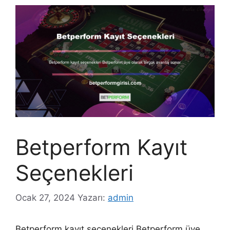
Betperform Kayıt
Seçenekleri
Ocak 27, 2024
Yazarı:
admin
Betperform kayıt seçenekleri Betperform üye