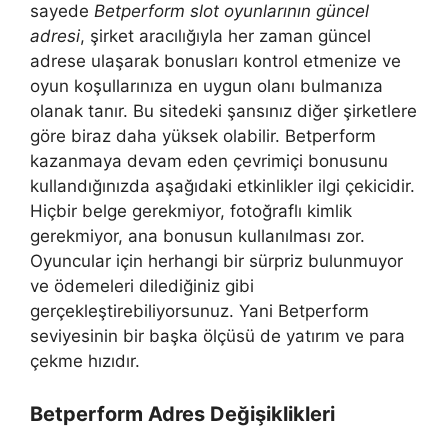
sayede
Betperform slot oyunlarının güncel
adresi
, şirket aracılığıyla her zaman güncel
adrese ulaşarak bonusları kontrol etmenize ve
oyun koşullarınıza en uygun olanı bulmanıza
olanak tanır. Bu sitedeki şansınız diğer şirketlere
göre biraz daha yüksek olabilir. Betperform
kazanmaya devam eden çevrimiçi bonusunu
kullandığınızda aşağıdaki etkinlikler ilgi çekicidir.
Hiçbir belge gerekmiyor, fotoğraflı kimlik
gerekmiyor, ana bonusun kullanılması zor.
Oyuncular için herhangi bir sürpriz bulunmuyor
ve ödemeleri dilediğiniz gibi
gerçekleştirebiliyorsunuz. Yani Betperform
seviyesinin bir başka ölçüsü de yatırım ve para
çekme hızıdır.
Betperform Adres Değişiklikleri