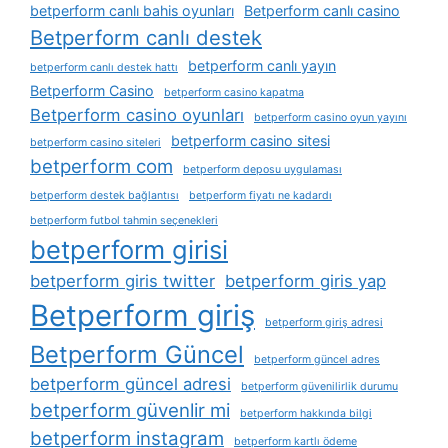
betperform canlı bahis oyunları
Betperform canlı casino
Betperform canlı destek
betperform canlı yayın
betperform canlı destek hattı
Betperform Casino
betperform casino kapatma
Betperform casino oyunları
betperform casino oyun yayını
betperform casino sitesi
betperform casino siteleri
betperform com
betperform deposu uygulaması
betperform destek bağlantısı
betperform fiyatı ne kadardı
betperform futbol tahmin seçenekleri
betperform girisi
betperform giris twitter
betperform giris yap
Betperform giriş
betperform giriş adresi
Betperform Güncel
betperform güncel adres
betperform güncel adresi
betperform güvenilirlik durumu
betperform güvenlir mi
betperform hakkında bilgi
betperform instagram
betperform kartlı ödeme