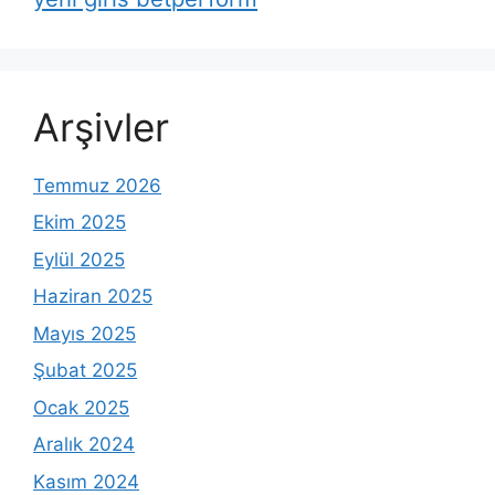
Arşivler
Temmuz 2026
Ekim 2025
Eylül 2025
Haziran 2025
Mayıs 2025
Şubat 2025
Ocak 2025
Aralık 2024
Kasım 2024