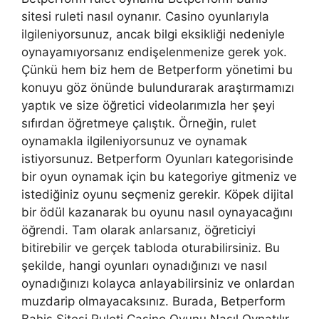
sitesi ruleti nasıl oynanır. Casino oyunlarıyla
ilgileniyorsunuz, ancak bilgi eksikliği nedeniyle
oynayamıyorsanız endişelenmenize gerek yok.
Çünkü hem biz hem de Betperform yönetimi bu
konuyu göz önünde bulundurarak araştırmamızı
yaptık ve size öğretici videolarımızla her şeyi
sıfırdan öğretmeye çalıştık. Örneğin, rulet
oynamakla ilgileniyorsunuz ve oynamak
istiyorsunuz. Betperform Oyunları kategorisinde
bir oyun oynamak için bu kategoriye gitmeniz ve
istediğiniz oyunu seçmeniz gerekir. Köpek dijital
bir ödül kazanarak bu oyunu nasıl oynayacağını
öğrendi. Tam olarak anlarsanız, öğreticiyi
bitirebilir ve gerçek tabloda oturabilirsiniz. Bu
şekilde, hangi oyunları oynadığınızı ve nasıl
oynadığınızı kolayca anlayabilirsiniz ve onlardan
muzdarip olmayacaksınız. Burada, Betperform