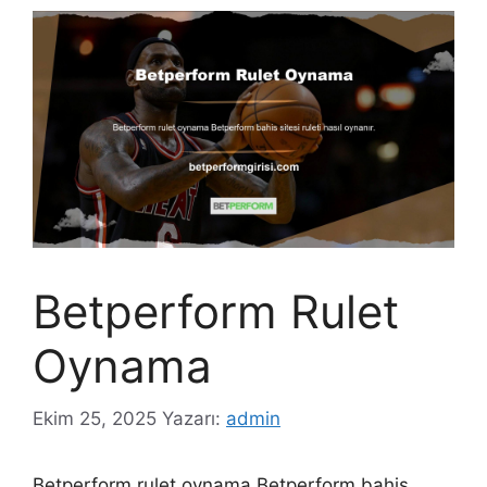
Betperform Rulet
Oynama
Ekim 25, 2025
Yazarı:
admin
Betperform rulet oynama Betperform bahis