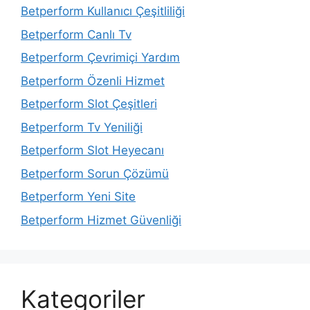
Betperform Kullanıcı Çeşitliliği
Betperform Canlı Tv
Betperform Çevrimiçi Yardım
Betperform Özenli Hizmet
Betperform Slot Çeşitleri
Betperform Tv Yeniliği
Betperform Slot Heyecanı
Betperform Sorun Çözümü
Betperform Yeni Site
Betperform Hizmet Güvenliği
Kategoriler