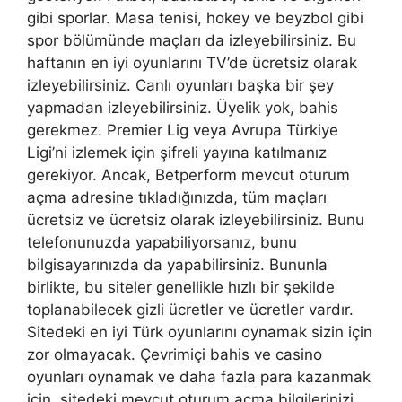
gibi sporlar. Masa tenisi, hokey ve beyzbol gibi
spor bölümünde maçları da izleyebilirsiniz. Bu
haftanın en iyi oyunlarını TV’de ücretsiz olarak
izleyebilirsiniz. Canlı oyunları başka bir şey
yapmadan izleyebilirsiniz. Üyelik yok, bahis
gerekmez. Premier Lig veya Avrupa Türkiye
Ligi’ni izlemek için şifreli yayına katılmanız
gerekiyor. Ancak, Betperform mevcut oturum
açma adresine tıkladığınızda, tüm maçları
ücretsiz ve ücretsiz olarak izleyebilirsiniz. Bunu
telefonunuzda yapabiliyorsanız, bunu
bilgisayarınızda da yapabilirsiniz. Bununla
birlikte, bu siteler genellikle hızlı bir şekilde
toplanabilecek gizli ücretler ve ücretler vardır.
Sitedeki en iyi Türk oyunlarını oynamak sizin için
zor olmayacak. Çevrimiçi bahis ve casino
oyunları oynamak ve daha fazla para kazanmak
için, sitedeki mevcut oturum açma bilgilerinizi