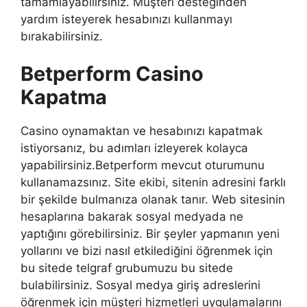
tamamlayabilirsiniz. Müşteri desteğinden
yardım isteyerek hesabınızı kullanmayı
bırakabilirsiniz.
Betperform Casino
Kapatma
Casino oynamaktan ve hesabınızı kapatmak
istiyorsanız, bu adımları izleyerek kolayca
yapabilirsiniz.Betperform mevcut oturumunu
kullanamazsınız. Site ekibi, sitenin adresini farklı
bir şekilde bulmanıza olanak tanır. Web sitesinin
hesaplarına bakarak sosyal medyada ne
yaptığını görebilirsiniz. Bir şeyler yapmanın yeni
yollarını ve bizi nasıl etkilediğini öğrenmek için
bu sitede telgraf grubumuzu bu sitede
bulabilirsiniz. Sosyal medya giriş adreslerini
öğrenmek için müşteri hizmetleri uygulamalarını