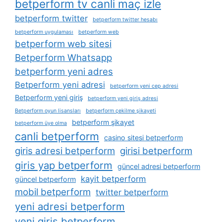
betperform tv canli maç izle
betperform twitter
betperform twitter hesabı
betperform uygulaması
betperform web
betperform web sitesi
Betperform Whatsapp
betperform yeni adres
Betperform yeni adresi
betperform yeni cep adresi
Betperform yeni giriş
betperform yeni giriş adresi
Betperform oyun lisansları
betperform çekilme şikayeti
betperform şikayet
betperform üye olma
canli betperform
casino sitesi betperform
giris adresi betperform
girisi betperform
giris yap betperform
güncel adresi betperform
kayit betperform
güncel betperform
mobil betperform
twitter betperform
yeni adresi betperform
yeni giris betperform