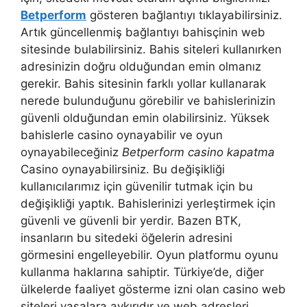
Betperform
gösteren bağlantıyı tıklayabilirsiniz.
Artık güncellenmiş bağlantıyı bahisçinin web
sitesinde bulabilirsiniz. Bahis siteleri kullanırken
adresinizin doğru olduğundan emin olmanız
gerekir. Bahis sitesinin farklı yollar kullanarak
nerede bulunduğunu görebilir ve bahislerinizin
güvenli olduğundan emin olabilirsiniz. Yüksek
bahislerle casino oynayabilir ve oyun
oynayabileceğiniz
Betperform casino kapatma
Casino oynayabilirsiniz. Bu değişikliği
kullanıcılarımız için güvenilir tutmak için bu
değişikliği yaptık. Bahislerinizi yerleştirmek için
güvenli ve güvenli bir yerdir. Bazen BTK,
insanların bu sitedeki öğelerin adresini
görmesini engelleyebilir. Oyun platformu oyunu
kullanma haklarına sahiptir. Türkiye’de, diğer
ülkelerde faaliyet gösterme izni olan casino web
siteleri yasalara aykırıdır ve web adresleri