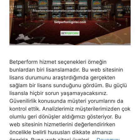
Betperform hizmet seçenekleri örneğin
bunlardan biri lisanslamadır. Bu web sitesinin
lisans durumunu araştırdığımda gerçekten
sağlam bir lisans sunduğunu gördüm. Bu güçlü
lisansla hiçbir sorun yaşamayacaksınız.
Güvenilirlik konusunda müşteri yorumlarını da
kontrol ettik. Analizlerimiz müşterilerimizden çok
olumlu geri dönüşler aldığımızı gösteriyor. Bu
web sitesinin hizmetlerini değerlendirirken
öncelikle belirli hususları dikkate almanızı