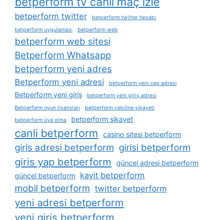
betperform tv canli maç izle
betperform twitter
betperform twitter hesabı
betperform uygulaması
betperform web
betperform web sitesi
Betperform Whatsapp
betperform yeni adres
Betperform yeni adresi
betperform yeni cep adresi
Betperform yeni giriş
betperform yeni giriş adresi
Betperform oyun lisansları
betperform çekilme şikayeti
betperform şikayet
betperform üye olma
canli betperform
casino sitesi betperform
giris adresi betperform
girisi betperform
giris yap betperform
güncel adresi betperform
kayit betperform
güncel betperform
mobil betperform
twitter betperform
yeni adresi betperform
yeni giris betperform