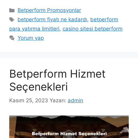
Kategoriler
Betperform Promosyonlar
Etiketler
betperform fiyatı ne kadardı
,
betperform
para yatırma limitleri
,
casino sitesi betperform
Yorum yap
Betperform Hizmet
Seçenekleri
Kasım 25, 2023
Yazarı:
admin