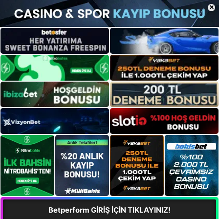
×
Betperform GİRİŞ İÇİN TIKLAYINIZ!