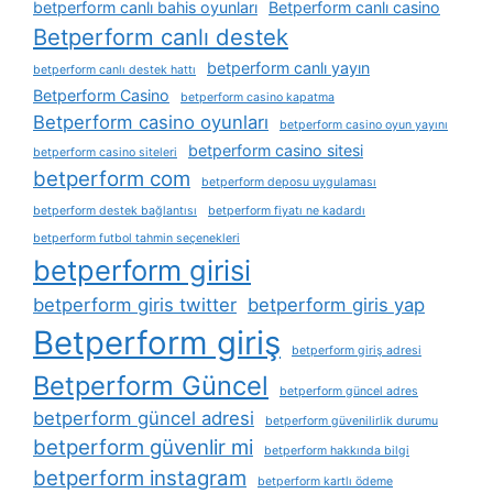
betperform canlı bahis oyunları
Betperform canlı casino
Betperform canlı destek
betperform canlı yayın
betperform canlı destek hattı
Betperform Casino
betperform casino kapatma
Betperform casino oyunları
betperform casino oyun yayını
betperform casino sitesi
betperform casino siteleri
betperform com
betperform deposu uygulaması
betperform destek bağlantısı
betperform fiyatı ne kadardı
betperform futbol tahmin seçenekleri
betperform girisi
betperform giris twitter
betperform giris yap
Betperform giriş
betperform giriş adresi
Betperform Güncel
betperform güncel adres
betperform güncel adresi
betperform güvenilirlik durumu
betperform güvenlir mi
betperform hakkında bilgi
betperform instagram
betperform kartlı ödeme