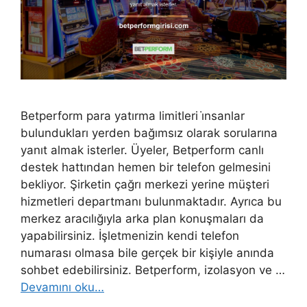
Betperform para yatırma limitleri i̇nsanlar
bulundukları yerden bağımsız olarak sorularına
yanıt almak isterler. Üyeler, Betperform canlı
destek hattından hemen bir telefon gelmesini
bekliyor. Şirketin çağrı merkezi yerine müşteri
hizmetleri departmanı bulunmaktadır. Ayrıca bu
merkez aracılığıyla arka plan konuşmaları da
yapabilirsiniz. İşletmenizin kendi telefon
numarası olmasa bile gerçek bir kişiyle anında
sohbet edebilirsiniz. Betperform, izolasyon ve …
Devamını oku…