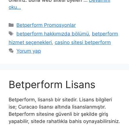
öneririz. Buna web sitesi üyeleri …
Devamını
oku…
Kategoriler
Betperform Promosyonlar
Etiketler
betperform hakkımızda bölümü
,
betperform
hizmet seçenekleri
,
casino sitesi betperform
Yorum yap
Betperform Lisans
Betperform, lisanslı bir sitedir. Lisans bilgileri
ise; Curacao lisansı altında lisanslanmıştır.
Betperform sitesine güvenli bir şekilde giriş
yapabilir, sitede rahatlıkla bahis oynayabilirsiniz.