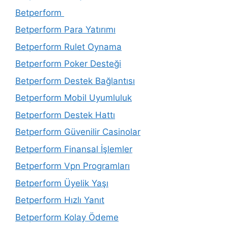
Betperform
Betperform Para Yatırımı
Betperform Rulet Oynama
Betperform Poker Desteği
Betperform Destek Bağlantısı
Betperform Mobil Uyumluluk
Betperform Destek Hattı
Betperform Güvenilir Casinolar
Betperform Finansal İşlemler
Betperform Vpn Programları
Betperform Üyelik Yaşı
Betperform Hızlı Yanıt
Betperform Kolay Ödeme