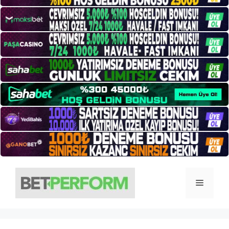
İçeriğe
atla
Menü