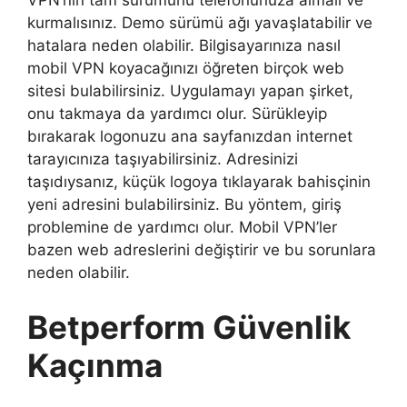
VPN’nin tam sürümünü telefonunuza almalı ve
kurmalısınız. Demo sürümü ağı yavaşlatabilir ve
hatalara neden olabilir. Bilgisayarınıza nasıl
mobil VPN koyacağınızı öğreten birçok web
sitesi bulabilirsiniz. Uygulamayı yapan şirket,
onu takmaya da yardımcı olur. Sürükleyip
bırakarak logonuzu ana sayfanızdan internet
tarayıcınıza taşıyabilirsiniz. Adresinizi
taşıdıysanız, küçük logoya tıklayarak bahisçinin
yeni adresini bulabilirsiniz. Bu yöntem, giriş
problemine de yardımcı olur. Mobil VPN’ler
bazen web adreslerini değiştirir ve bu sorunlara
neden olabilir.
Betperform Güvenlik
Kaçınma