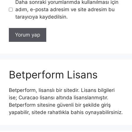
Daha sonraki yorumlarımda kullanılması için
adım, e-posta adresim ve site adresim bu
tarayıcıya kaydedilsin.
Betperform Lisans
Betperform, lisanslı bir sitedir. Lisans bilgileri
ise; Curacao lisansı altında lisanslanmıştır.
Betperform sitesine güvenli bir şekilde giriş
yapabilir, sitede rahatlıkla bahis oynayabilirsiniz.