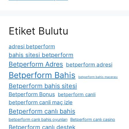
Etiket Bulutu
adresi betperform
bahis sitesi betperform
Betperform Adres
betperform adresi
Betperform Bahis
betperform bahis macerası
Betperform bahis sitesi
Betperform Bonus
betperform canli
betperform canli maç izle
Betperform canlı bahis
betperform canlı bahis oyunları
Betperform canlı casino
Betperform canlı destek