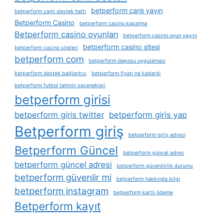
betperform canlı yayın
betperform canlı destek hattı
Betperform Casino
betperform casino kapatma
Betperform casino oyunları
betperform casino oyun yayını
betperform casino sitesi
betperform casino siteleri
betperform com
betperform deposu uygulaması
betperform destek bağlantısı
betperform fiyatı ne kadardı
betperform futbol tahmin seçenekleri
betperform girisi
betperform giris twitter
betperform giris yap
Betperform giriş
betperform giriş adresi
Betperform Güncel
betperform güncel adres
betperform güncel adresi
betperform güvenilirlik durumu
betperform güvenlir mi
betperform hakkında bilgi
betperform instagram
betperform kartlı ödeme
Betperform kayıt