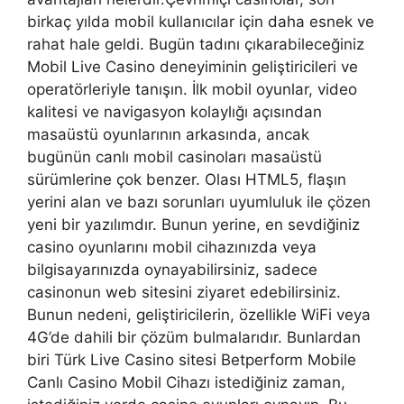
birkaç yılda mobil kullanıcılar için daha esnek ve
rahat hale geldi. Bugün tadını çıkarabileceğiniz
Mobil Live Casino deneyiminin geliştiricileri ve
operatörleriyle tanışın. İlk mobil oyunlar, video
kalitesi ve navigasyon kolaylığı açısından
masaüstü oyunlarının arkasında, ancak
bugünün canlı mobil casinoları masaüstü
sürümlerine çok benzer. Olası HTML5, flaşın
yerini alan ve bazı sorunları uyumluluk ile çözen
yeni bir yazılımdır. Bunun yerine, en sevdiğiniz
casino oyunlarını mobil cihazınızda veya
bilgisayarınızda oynayabilirsiniz, sadece
casinonun web sitesini ziyaret edebilirsiniz.
Bunun nedeni, geliştiricilerin, özellikle WiFi veya
4G’de dahili bir çözüm bulmalarıdır. Bunlardan
biri Türk Live Casino sitesi Betperform Mobile
Canlı Casino Mobil Cihazı istediğiniz zaman,