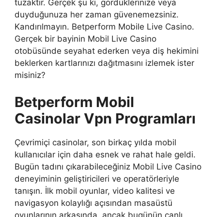
tuzaktır. Gerçek şu ki, gördüklerinize veya
duyduğunuza her zaman güvenemezsiniz.
Kandırılmayın. Betperform Mobile Live Casino.
Gerçek bir bayinin Mobil Live Casino
otobüsünde seyahat ederken veya diş hekimini
beklerken kartlarınızı dağıtmasını izlemek ister
misiniz?
Betperform Mobil
Casinolar Vpn Programları
Çevrimiçi casinolar, son birkaç yılda mobil
kullanıcılar için daha esnek ve rahat hale geldi.
Bugün tadını çıkarabileceğiniz Mobil Live Casino
deneyiminin geliştiricileri ve operatörleriyle
tanışın. İlk mobil oyunlar, video kalitesi ve
navigasyon kolaylığı açısından masaüstü
oyunlarının arkasında, ancak bugünün canlı