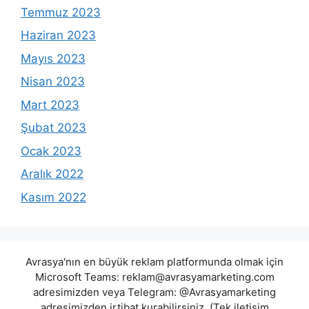
Temmuz 2023
Haziran 2023
Mayıs 2023
Nisan 2023
Mart 2023
Şubat 2023
Ocak 2023
Aralık 2022
Kasım 2022
Avrasya'nın en büyük reklam platformunda olmak için
Microsoft Teams:
reklam@avrasyamarketing.com
adresimizden veya Telegram: @Avrasyamarketing
adresimizden irtibat kurabilirsiniz. (Tek iletişim