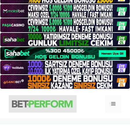
İçeriğe
atla
Menü