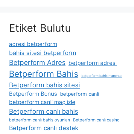
Etiket Bulutu
adresi betperform
bahis sitesi betperform
Betperform Adres
betperform adresi
Betperform Bahis
betperform bahis macerası
Betperform bahis sitesi
Betperform Bonus
betperform canli
betperform canli maç izle
Betperform canlı bahis
betperform canlı bahis oyunları
Betperform canlı casino
Betperform canlı destek