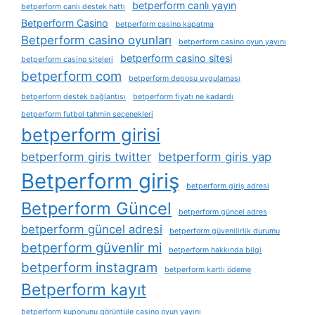
betperform canlı yayın
betperform canlı destek hattı
Betperform Casino
betperform casino kapatma
Betperform casino oyunları
betperform casino oyun yayını
betperform casino sitesi
betperform casino siteleri
betperform com
betperform deposu uygulaması
betperform destek bağlantısı
betperform fiyatı ne kadardı
betperform futbol tahmin seçenekleri
betperform girisi
betperform giris twitter
betperform giris yap
Betperform giriş
betperform giriş adresi
Betperform Güncel
betperform güncel adres
betperform güncel adresi
betperform güvenilirlik durumu
betperform güvenlir mi
betperform hakkında bilgi
betperform instagram
betperform kartlı ödeme
Betperform kayıt
betperform kuponunu görüntüle casino oyun yayını