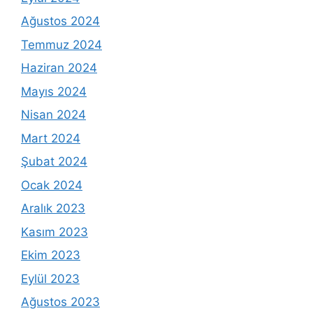
Ağustos 2024
Temmuz 2024
Haziran 2024
Mayıs 2024
Nisan 2024
Mart 2024
Şubat 2024
Ocak 2024
Aralık 2023
Kasım 2023
Ekim 2023
Eylül 2023
Ağustos 2023