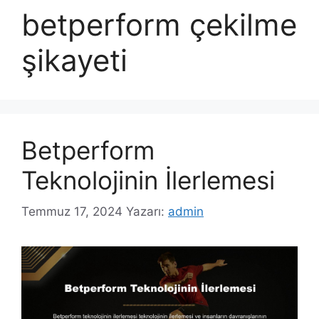
betperform çekilme
şikayeti
Betperform
Teknolojinin İlerlemesi
Temmuz 17, 2024
Yazarı:
admin