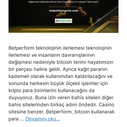
Betperform teknolojinin ilerlemesi teknolojinin
ilerlemesi ve insanların davranışlarının
değişmesi nedeniyle bitcoin terimi hayatımızın
bir parçası haline geldi. Ayrıca kağıt paranın
kademeli olarak kullanımdan kaldırılacağını ve
sonunda herkesin büyük ölçekli işlemler için
kripto para birimlerini kullanacağını da
duyuyoruz. Buna izin veren bahis siteleri diğer
bahis sitelerinden birkaç adım öndedir. Casino
sitesine benzer. Betperform, bitcoin kullanarak
para …
Devamını oku…