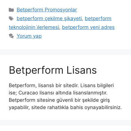
Kategoriler
Betperform Promosyonlar
Etiketler
betperform çekilme şikayeti
,
betperform
teknolojinin i̇lerlemesi
,
betperform yeni adres
Yorum yap
Betperform Lisans
Betperform, lisanslı bir sitedir. Lisans bilgileri
ise; Curacao lisansı altında lisanslanmıştır.
Betperform sitesine güvenli bir şekilde giriş
yapabilir, sitede rahatlıkla bahis oynayabilirsiniz.