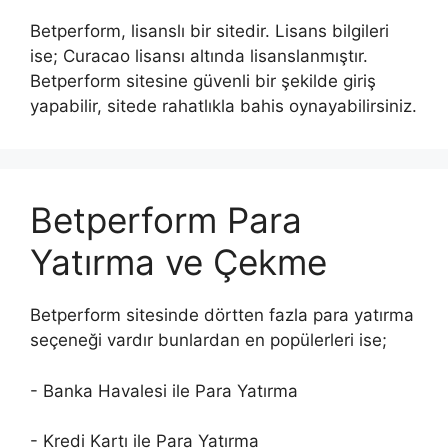
Betperform, lisanslı bir sitedir. Lisans bilgileri
ise; Curacao lisansı altında lisanslanmıştır.
Betperform sitesine güvenli bir şekilde giriş
yapabilir, sitede rahatlıkla bahis oynayabilirsiniz.
Betperform Para
Yatırma ve Çekme
Betperform sitesinde dörtten fazla para yatırma
seçeneği vardır bunlardan en popülerleri ise;
- Banka Havalesi ile Para Yatırma
- Kredi Kartı ile Para Yatırma