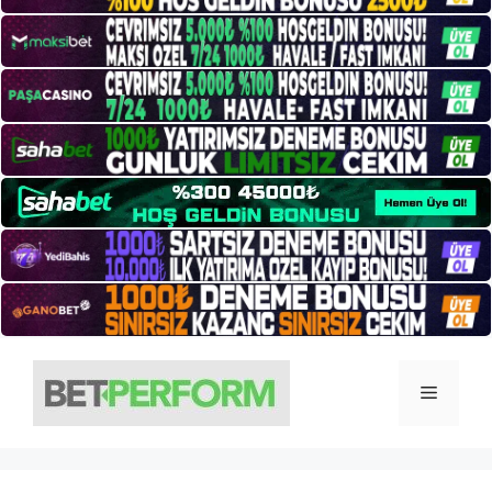
İçeriğe
atla
Menü