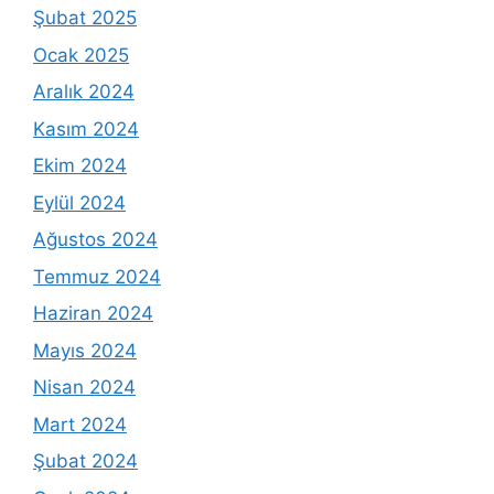
Şubat 2025
Ocak 2025
Aralık 2024
Kasım 2024
Ekim 2024
Eylül 2024
Ağustos 2024
Temmuz 2024
Haziran 2024
Mayıs 2024
Nisan 2024
Mart 2024
Şubat 2024