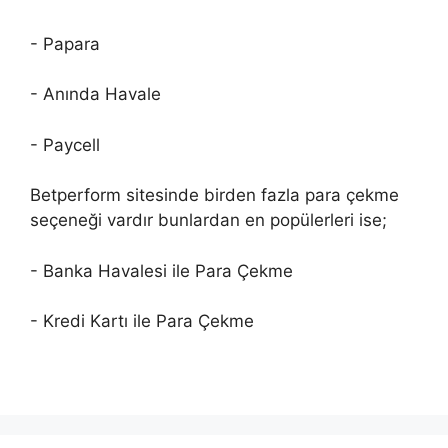
- Papara
- Anında Havale
- Paycell
Betperform sitesinde birden fazla para çekme
seçeneği vardır bunlardan en popülerleri ise;
- Banka Havalesi ile Para Çekme
- Kredi Kartı ile Para Çekme