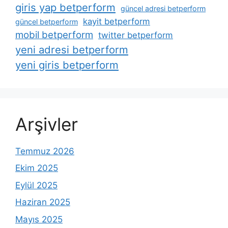
giris yap betperform
güncel adresi betperform
kayit betperform
güncel betperform
mobil betperform
twitter betperform
yeni adresi betperform
yeni giris betperform
Arşivler
Temmuz 2026
Ekim 2025
Eylül 2025
Haziran 2025
Mayıs 2025