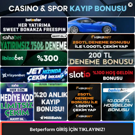
×
Betperform GİRİŞ İÇİN TIKLAYINIZ!