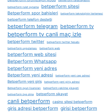
betperform rahatlayabilir
betperform sitesi
betperform rulet oynama
Betperform spor bahisleri
betperform teknolojinin i̇lerlemesi
betperform telefon desteği
betperform telegram
betperform tv
betperform tv canli maç izle
betperform twitter
betperform twitter hesabı
betperform uygulaması
betperform web
betperform web sitesi
Betperform Whatsapp
betperform yeni adres
Betperform yeni adresi
betperform yeni cep adresi
Betperform yeni giriş
betperform yeni giriş adresi
Betperform oyun lisansları
betperform çekilme şikayeti
betperform şikayet
betperform üye olma
canli betperform
casino sitesi betperform
giris adresi betperform
girisi betperform