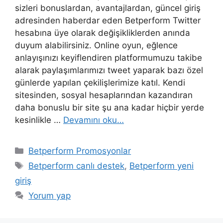
sizleri bonuslardan, avantajlardan, güncel giriş
adresinden haberdar eden Betperform Twitter
hesabına üye olarak değişikliklerden anında
duyum alabilirsiniz. Online oyun, eğlence
anlayışınızı keyiflendiren platformumuzu takibe
alarak paylaşımlarımızı tweet yaparak bazı özel
günlerde yapılan çekilişlerimize katıl. Kendi
sitesinden, sosyal hesaplarından kazandıran
daha bonuslu bir site şu ana kadar hiçbir yerde
kesinlikle …
Devamını oku…
Kategoriler
Betperform Promosyonlar
Etiketler
Betperform canlı destek
,
Betperform yeni
giriş
Yorum yap