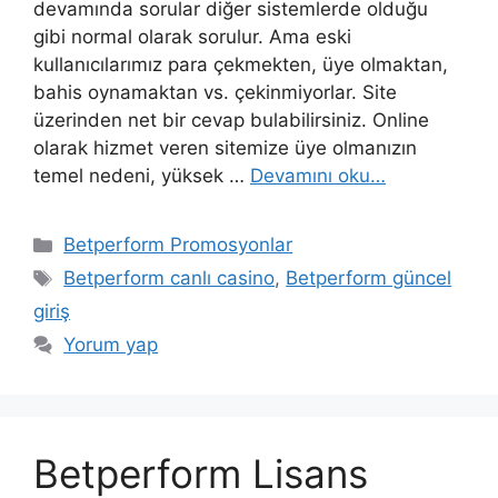
devamında sorular diğer sistemlerde olduğu
gibi normal olarak sorulur. Ama eski
kullanıcılarımız para çekmekten, üye olmaktan,
bahis oynamaktan vs. çekinmiyorlar. Site
üzerinden net bir cevap bulabilirsiniz. Online
olarak hizmet veren sitemize üye olmanızın
temel nedeni, yüksek …
Devamını oku…
Kategoriler
Betperform Promosyonlar
Etiketler
Betperform canlı casino
,
Betperform güncel
giriş
Yorum yap
Betperform Lisans