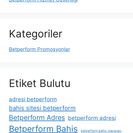
Kategoriler
Betperform Promosyonlar
Etiket Bulutu
adresi betperform
bahis sitesi betperform
Betperform Adres
betperform adresi
Betperform Bahis
betperform bahis macerası