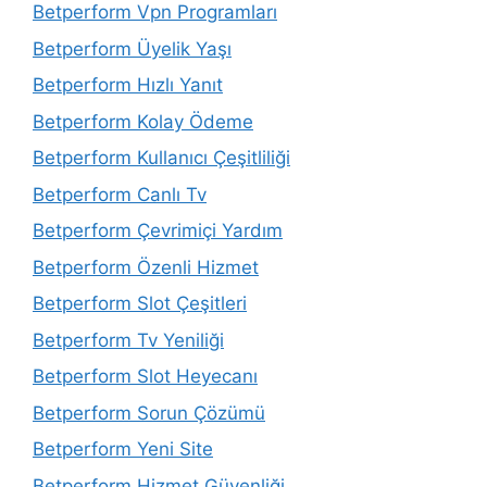
Betperform Vpn Programları
Betperform Üyelik Yaşı
Betperform Hızlı Yanıt
Betperform Kolay Ödeme
Betperform Kullanıcı Çeşitliliği
Betperform Canlı Tv
Betperform Çevrimiçi Yardım
Betperform Özenli Hizmet
Betperform Slot Çeşitleri
Betperform Tv Yeniliği
Betperform Slot Heyecanı
Betperform Sorun Çözümü
Betperform Yeni Site
Betperform Hizmet Güvenliği