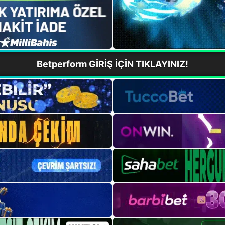
Betperform GİRİŞ İÇİN TIKLAYINIZ!