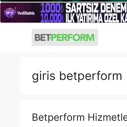
İçeriğe
atla
giris betperform
Betperform Hizmetl