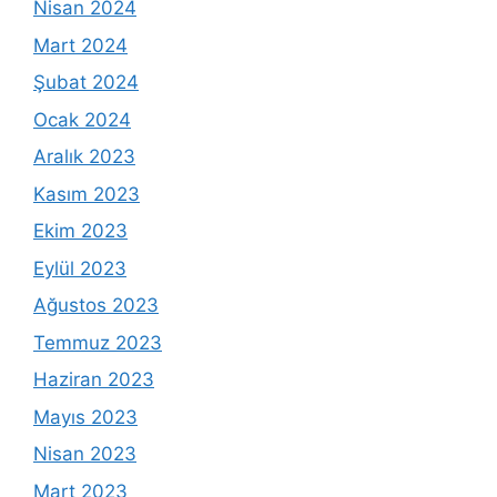
Nisan 2024
Mart 2024
Şubat 2024
Ocak 2024
Aralık 2023
Kasım 2023
Ekim 2023
Eylül 2023
Ağustos 2023
Temmuz 2023
Haziran 2023
Mayıs 2023
Nisan 2023
Mart 2023