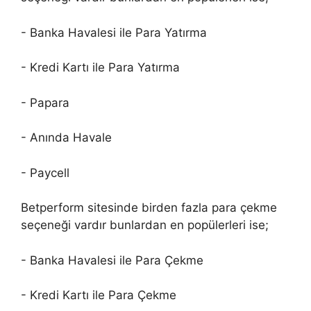
- Banka Havalesi ile Para Yatırma
- Kredi Kartı ile Para Yatırma
- Papara
- Anında Havale
- Paycell
Betperform sitesinde birden fazla para çekme
seçeneği vardır bunlardan en popülerleri ise;
- Banka Havalesi ile Para Çekme
- Kredi Kartı ile Para Çekme