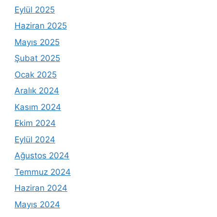
Eylül 2025
Haziran 2025
Mayıs 2025
Şubat 2025
Ocak 2025
Aralık 2024
Kasım 2024
Ekim 2024
Eylül 2024
Ağustos 2024
Temmuz 2024
Haziran 2024
Mayıs 2024