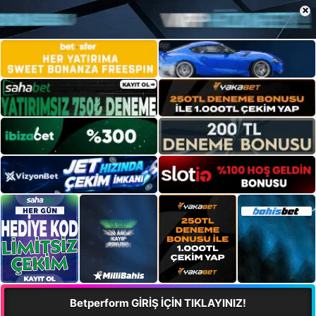
×
Betperform GİRİŞ İÇİN TIKLAYINIZ!