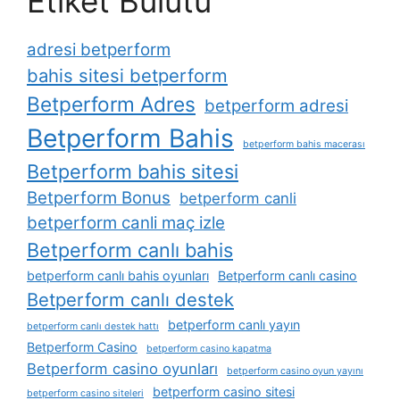
Etiket Bulutu
adresi betperform
bahis sitesi betperform
Betperform Adres
betperform adresi
Betperform Bahis
betperform bahis macerası
Betperform bahis sitesi
Betperform Bonus
betperform canli
betperform canli maç izle
Betperform canlı bahis
betperform canlı bahis oyunları
Betperform canlı casino
Betperform canlı destek
betperform canlı yayın
betperform canlı destek hattı
Betperform Casino
betperform casino kapatma
Betperform casino oyunları
betperform casino oyun yayını
betperform casino sitesi
betperform casino siteleri