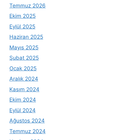
Temmuz 2026
Ekim 2025
Eylül 2025
Haziran 2025
Mayıs 2025
Şubat 2025
Ocak 2025
Aralık 2024
Kasım 2024
Ekim 2024
Eylül 2024
Ağustos 2024
Temmuz 2024