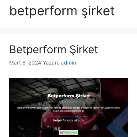
betperform şirket
Betperform Şirket
Mart 6, 2024
Yazarı:
admin