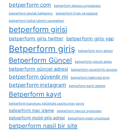
betperform com
betperform deposu uygulaması
betperform destek bağlantısı
betperform fiyatı ne kadardı
betperform futbol tahmin seçenekleri
betperform girisi
betperform giris twitter
betperform giris yap
Betperform giriş
betperform giriş adresi
Betperform Güncel
betperform güncel adres
betperform güncel adresi
betperform güvenilirlik durumu
betperform güvenlir mi
betperform hakkında bilgi
betperform instagram
betperform kartlı ödeme
Betperform kayıt
betperform kuponunu görüntüle casino oyun yayını
betperform maç izleme
betperform mevcut oyuncuları
betperform mobil giriş adresi
betperform mobil uyumluluk
betperform nasil bir site