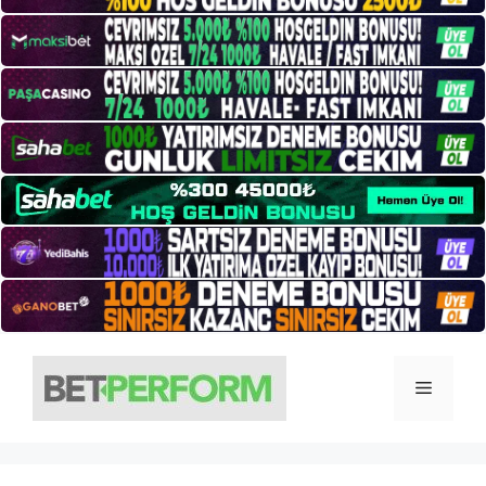
İçeriğe
atla
Menü