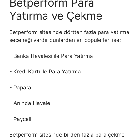
Betperform Para
Yatırma ve Çekme
Betperform sitesinde dörtten fazla para yatırma
seçeneği vardır bunlardan en popülerleri ise;
- Banka Havalesi ile Para Yatırma
- Kredi Kartı ile Para Yatırma
- Papara
- Anında Havale
- Paycell
Betperform sitesinde birden fazla para çekme