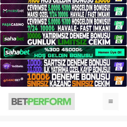
İçeriğe
atla
Menü