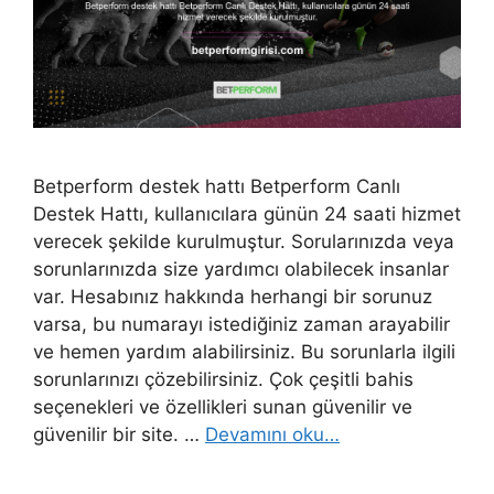
Betperform destek hattı Betperform Canlı
Destek Hattı, kullanıcılara günün 24 saati hizmet
verecek şekilde kurulmuştur. Sorularınızda veya
sorunlarınızda size yardımcı olabilecek insanlar
var. Hesabınız hakkında herhangi bir sorunuz
varsa, bu numarayı istediğiniz zaman arayabilir
ve hemen yardım alabilirsiniz. Bu sorunlarla ilgili
sorunlarınızı çözebilirsiniz. Çok çeşitli bahis
seçenekleri ve özellikleri sunan güvenilir ve
güvenilir bir site. …
Devamını oku…