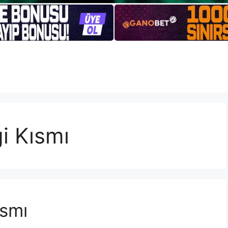
i Kısmı
ısmı