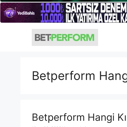
İçeriğe
atla
Betperform Hang
Betperform Hangi K