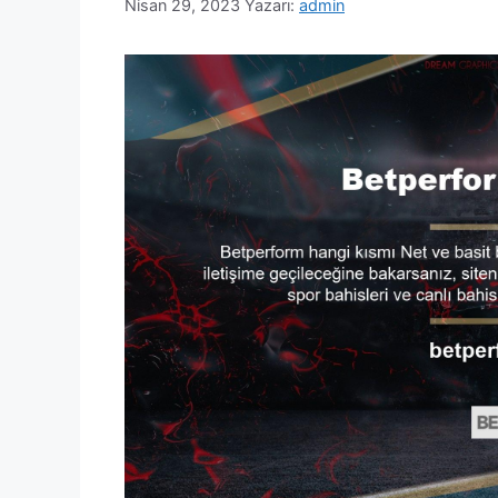
Nisan 29, 2023
Yazarı:
admin