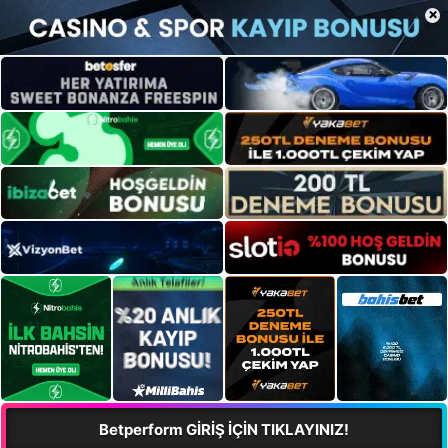
×
Betperform GİRİŞ İÇİN TIKLAYINIZ!