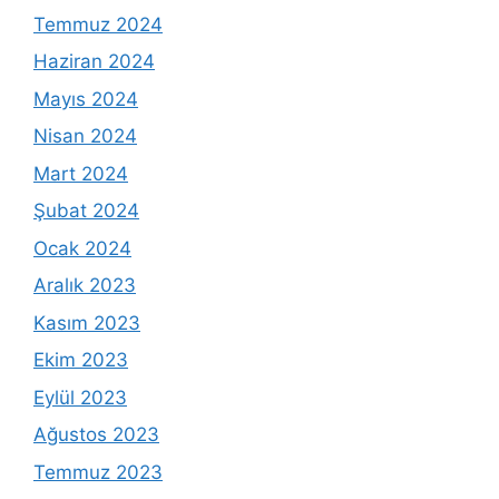
Temmuz 2024
Haziran 2024
Mayıs 2024
Nisan 2024
Mart 2024
Şubat 2024
Ocak 2024
Aralık 2023
Kasım 2023
Ekim 2023
Eylül 2023
Ağustos 2023
Temmuz 2023