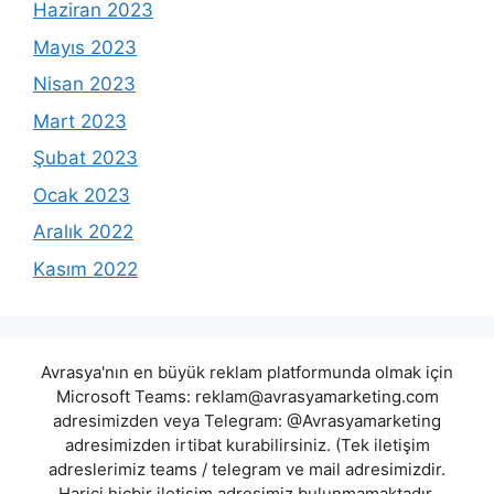
Haziran 2023
Mayıs 2023
Nisan 2023
Mart 2023
Şubat 2023
Ocak 2023
Aralık 2022
Kasım 2022
Avrasya'nın en büyük reklam platformunda olmak için
Microsoft Teams:
reklam@avrasyamarketing.com
adresimizden veya Telegram: @Avrasyamarketing
adresimizden irtibat kurabilirsiniz. (Tek iletişim
adreslerimiz teams / telegram ve mail adresimizdir.
Harici hiçbir iletişim adresimiz bulunmamaktadır.