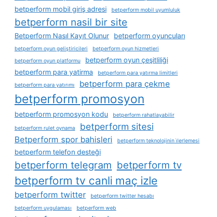
betperform mobil giriş adresi
betperform mobil uyumluluk
betperform nasil bir site
Betperform Nasıl Kayıt Olunur
betperform oyuncuları
betperform oyun geliştiricileri
betperform oyun hizmetleri
betperform oyun çeşitliliği
betperform oyun platformu
betperform para yatirma
betperform para yatırma limitleri
betperform para çekme
betperform para yatırımı
betperform promosyon
betperform promosyon kodu
betperform rahatlayabilir
betperform sitesi
betperform rulet oynama
Betperform spor bahisleri
betperform teknolojinin i̇lerlemesi
betperform telefon desteği
betperform telegram
betperform tv
betperform tv canli maç izle
betperform twitter
betperform twitter hesabı
betperform uygulaması
betperform web