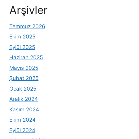
Arşivler
Temmuz 2026
Ekim 2025
Eylül 2025
Haziran 2025
Mayıs 2025
Şubat 2025
Ocak 2025
Aralık 2024
Kasım 2024
Ekim 2024
Eylül 2024