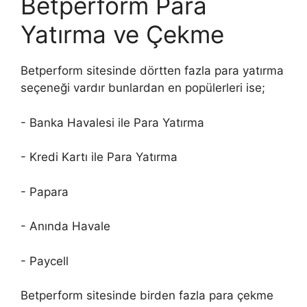
Betperform Para
Yatırma ve Çekme
Betperform sitesinde dörtten fazla para yatırma
seçeneği vardır bunlardan en popülerleri ise;
- Banka Havalesi ile Para Yatırma
- Kredi Kartı ile Para Yatırma
- Papara
- Anında Havale
- Paycell
Betperform sitesinde birden fazla para çekme