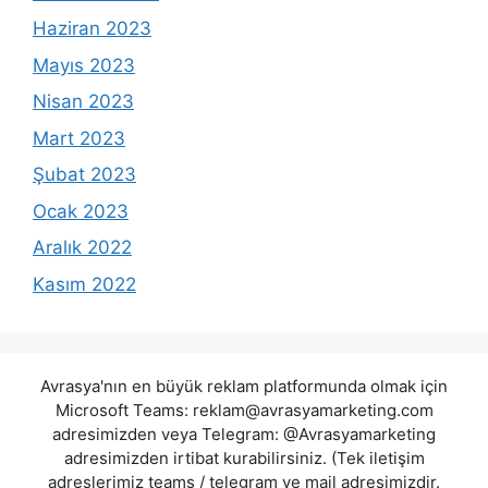
Haziran 2023
Mayıs 2023
Nisan 2023
Mart 2023
Şubat 2023
Ocak 2023
Aralık 2022
Kasım 2022
Avrasya'nın en büyük reklam platformunda olmak için
Microsoft Teams:
reklam@avrasyamarketing.com
adresimizden veya Telegram: @Avrasyamarketing
adresimizden irtibat kurabilirsiniz. (Tek iletişim
adreslerimiz teams / telegram ve mail adresimizdir.