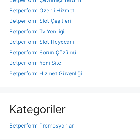
Betperform Çevrimiçi Yardım
Betperform Özenli Hizmet
Betperform Slot Çeşitleri
Betperform Tv Yeniliği
Betperform Slot Heyecanı
Betperform Sorun Çözümü
Betperform Yeni Site
Betperform Hizmet Güvenliği
Kategoriler
Betperform Promosyonlar