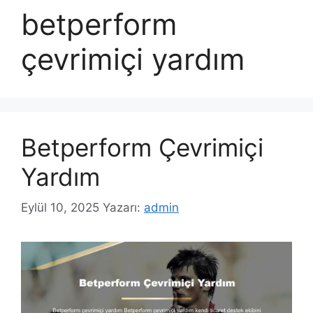
betperform
çevrimiçi yardım
Betperform Çevrimiçi
Yardım
Eylül 10, 2025
Yazarı:
admin