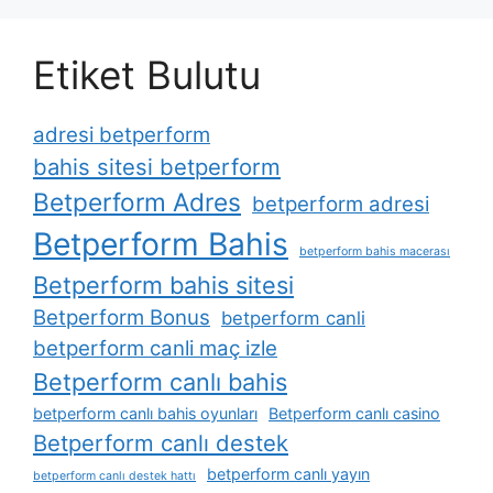
Etiket Bulutu
adresi betperform
bahis sitesi betperform
Betperform Adres
betperform adresi
Betperform Bahis
betperform bahis macerası
Betperform bahis sitesi
Betperform Bonus
betperform canli
betperform canli maç izle
Betperform canlı bahis
betperform canlı bahis oyunları
Betperform canlı casino
Betperform canlı destek
betperform canlı yayın
betperform canlı destek hattı