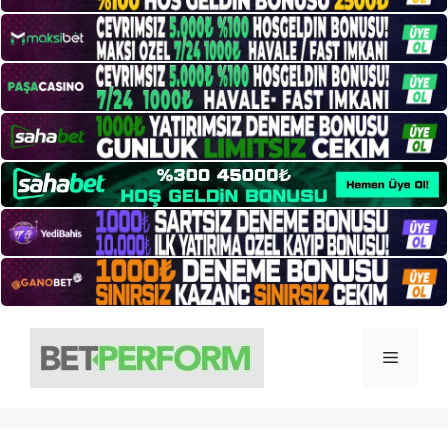
İçeriğe
atla
Menü