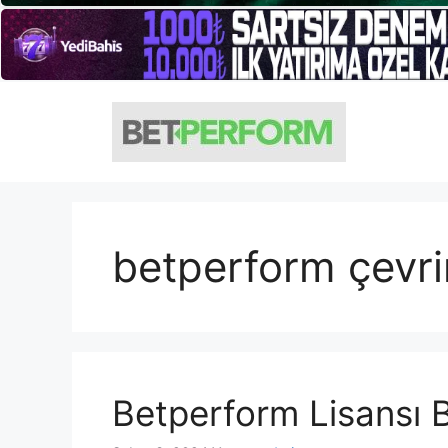
İçeriğe
atla
betperform çevr
Betperform Lisansı 