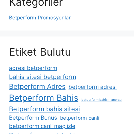
Kategoriler
Betperform Promosyonlar
Etiket Bulutu
adresi betperform
bahis sitesi betperform
Betperform Adres
betperform adresi
Betperform Bahis
betperform bahis macerası
Betperform bahis sitesi
Betperform Bonus
betperform canli
betperform canli maç izle