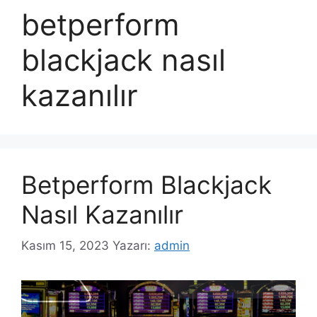
betperform
blackjack nasıl
kazanılır
Betperform Blackjack
Nasıl Kazanılır
Kasım 15, 2023
Yazarı:
admin