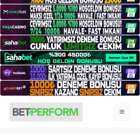
İçeriğe
atla
Menü