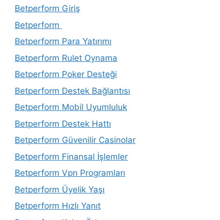
Betperform Giriş
Betperform
Betperform Para Yatırımı
Betperform Rulet Oynama
Betperform Poker Desteği
Betperform Destek Bağlantısı
Betperform Mobil Uyumluluk
Betperform Destek Hattı
Betperform Güvenilir Casinolar
Betperform Finansal İşlemler
Betperform Vpn Programları
Betperform Üyelik Yaşı
Betperform Hızlı Yanıt