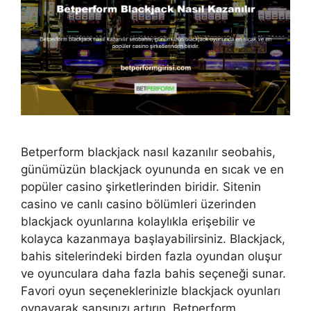
Betperform blackjack nasıl kazanılır seobahis,
günümüzün blackjack oyununda en sıcak ve en
popüler casino şirketlerinden biridir. Sitenin
casino ve canlı casino bölümleri üzerinden
blackjack oyunlarına kolaylıkla erişebilir ve
kolayca kazanmaya başlayabilirsiniz. Blackjack,
bahis sitelerindeki birden fazla oyundan oluşur
ve oyunculara daha fazla bahis seçeneği sunar.
Favori oyun seçeneklerinizle blackjack oyunları
oynayarak şansınızı artırın. Betperform