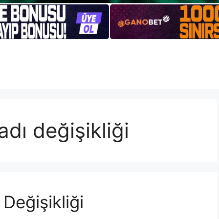
dı değişikliği
Değişikliği