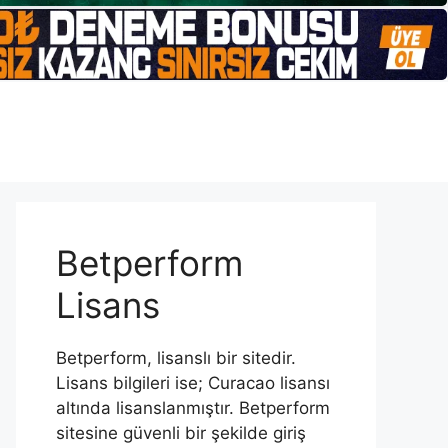
Betperform
Lisans
Betperform, lisanslı bir sitedir.
Lisans bilgileri ise; Curacao lisansı
altında lisanslanmıştır. Betperform
sitesine güvenli bir şekilde giriş