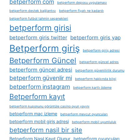
betperform com
betperform deposu uygulaması
betperform destek bağlantısı
betperform fiyatı ne kadardı
betperform futbol tahmin seçenekleri
betperform girisi
betperform giris twitter
betperform giris yap
Betperform giriş
betperform giriş adresi
Betperform Güncel
betperform güncel adres
betperform güncel adresi
betperform güvenilirlik durumu
betperform güvenlir mi
betperform hakkında bilgi
betperform instagram
betperform kartlı ödeme
Betperform kayıt
betperform kuponunu görüntüle casino oyun yayını
betperform maç izleme
betperform mevcut oyuncuları
betperform mobil giriş adresi
betperform mobil uyumluluk
betperform nasil bir site
Betperform Nasıl Kayıt Olunur
betperform oyuncuları