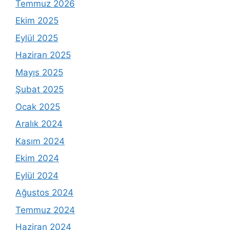
Temmuz 2026
Ekim 2025
Eylül 2025
Haziran 2025
Mayıs 2025
Şubat 2025
Ocak 2025
Aralık 2024
Kasım 2024
Ekim 2024
Eylül 2024
Ağustos 2024
Temmuz 2024
Haziran 2024