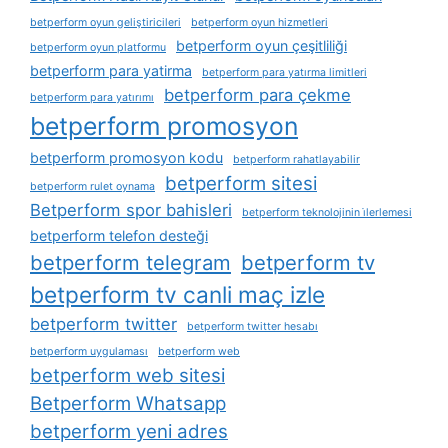
betperform oyun geliştiricileri
betperform oyun hizmetleri
betperform oyun çeşitliliği
betperform oyun platformu
betperform para yatirma
betperform para yatırma limitleri
betperform para çekme
betperform para yatırımı
betperform promosyon
betperform promosyon kodu
betperform rahatlayabilir
betperform sitesi
betperform rulet oynama
Betperform spor bahisleri
betperform teknolojinin i̇lerlemesi
betperform telefon desteği
betperform telegram
betperform tv
betperform tv canli maç izle
betperform twitter
betperform twitter hesabı
betperform uygulaması
betperform web
betperform web sitesi
Betperform Whatsapp
betperform yeni adres