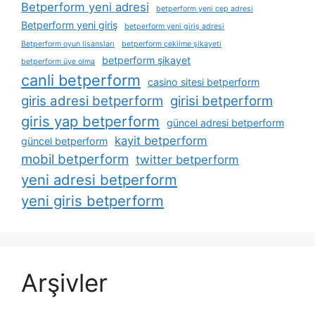
Betperform yeni adresi
betperform yeni cep adresi
Betperform yeni giriş
betperform yeni giriş adresi
Betperform oyun lisansları
betperform çekilme şikayeti
betperform şikayet
betperform üye olma
canli betperform
casino sitesi betperform
giris adresi betperform
girisi betperform
giris yap betperform
güncel adresi betperform
kayit betperform
güncel betperform
mobil betperform
twitter betperform
yeni adresi betperform
yeni giris betperform
Arşivler