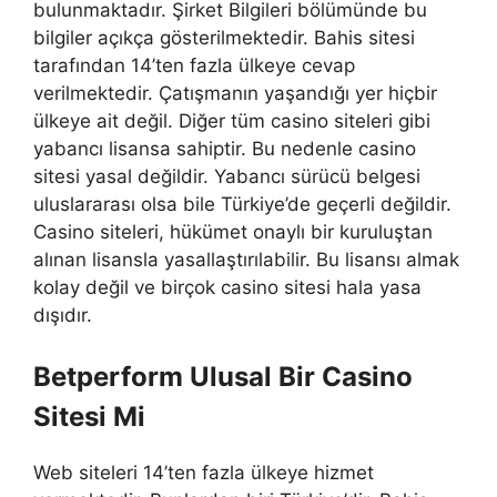
bulunmaktadır. Şirket Bilgileri bölümünde bu
bilgiler açıkça gösterilmektedir. Bahis sitesi
tarafından 14’ten fazla ülkeye cevap
verilmektedir. Çatışmanın yaşandığı yer hiçbir
ülkeye ait değil. Diğer tüm casino siteleri gibi
yabancı lisansa sahiptir. Bu nedenle casino
sitesi yasal değildir. Yabancı sürücü belgesi
uluslararası olsa bile Türkiye’de geçerli değildir.
Casino siteleri, hükümet onaylı bir kuruluştan
alınan lisansla yasallaştırılabilir. Bu lisansı almak
kolay değil ve birçok casino sitesi hala yasa
dışıdır.
Betperform Ulusal Bir Casino
Sitesi Mi
Web siteleri 14’ten fazla ülkeye hizmet