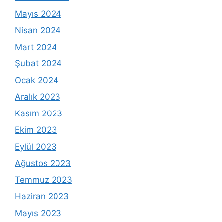
Mayıs 2024
Nisan 2024
Mart 2024
Şubat 2024
Ocak 2024
Aralık 2023
Kasım 2023
Ekim 2023
Eylül 2023
Ağustos 2023
Temmuz 2023
Haziran 2023
Mayıs 2023