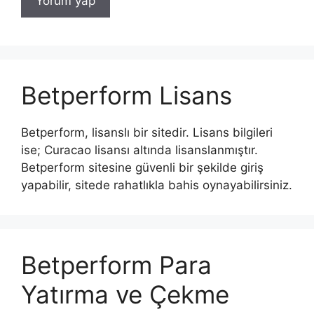
Betperform Lisans
Betperform, lisanslı bir sitedir. Lisans bilgileri
ise; Curacao lisansı altında lisanslanmıştır.
Betperform sitesine güvenli bir şekilde giriş
yapabilir, sitede rahatlıkla bahis oynayabilirsiniz.
Betperform Para
Yatırma ve Çekme