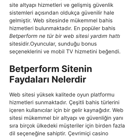
site altyapı hizmetleri ve gelişmiş güvenlik
sistemleri açısından oldukça güvenilir hale
gelmiştir. Web sitesinde mükemmel bahis
hizmetleri bulunmaktadır. En popüler bahis
Betperform ne tür bir web sitesi yardım hattı
sitesidir.Oyuncular, sunduğu bonus
seçeneklerini ve mobil TV hizmetini beğendi.
Betperform Sitenin
Faydaları Nelerdir
Web sitesi yüksek kalitede oyun platformu
hizmetleri sunmaktadır. Çeşitli bahis türlerini
içeren kullanıcılar için bir gelir kaynağıdır. Web
sitesi mükemmel bir altyapı ve güvenliğin yanı
sıra birçok ülkedeki müşteriler için birden fazla
dil seçeneğine sahiptir. Çevrimiçi casino