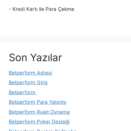
- Kredi Kartı ile Para Çekme
Son Yazılar
Betperform Adresi
Betperform Giriş
Betperform
Betperform Para Yatırımı
Betperform Rulet Oynama
Betperform Poker Desteği