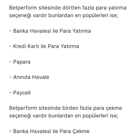
Betperform sitesinde dörtten fazla para yatırma
seçeneği vardır bunlardan en popülerleri ise;
- Banka Havalesi ile Para Yatırma
- Kredi Kartı ile Para Yatırma
- Papara
- Anında Havale
- Paycell
Betperform sitesinde birden fazla para çekme
seçeneği vardır bunlardan en popülerleri ise;
- Banka Havalesi ile Para Çekme