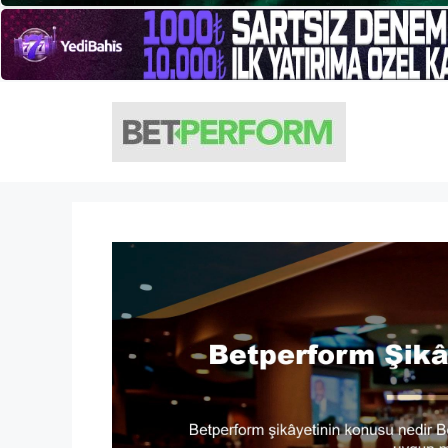
İçeriğe
atla