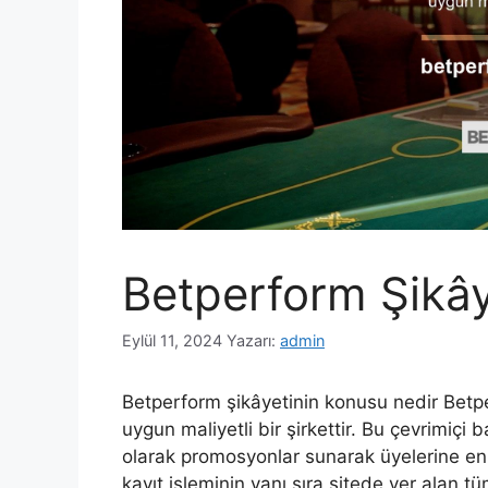
Betperform Şikây
Eylül 11, 2024
Yazarı:
admin
Betperform şikâyetinin konusu nedir Betpe
uygun maliyetli bir şirkettir. Bu çevrimiçi 
olarak promosyonlar sunarak üyelerine en
kayıt işleminin yanı sıra sitede yer alan t