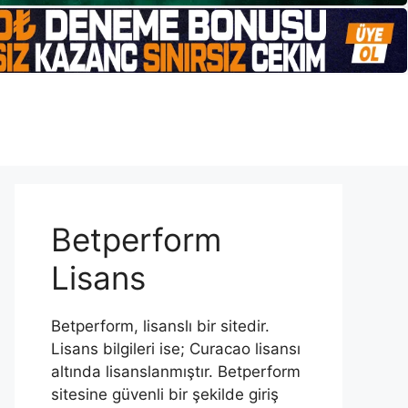
Betperform
Lisans
Betperform, lisanslı bir sitedir.
Lisans bilgileri ise; Curacao lisansı
altında lisanslanmıştır. Betperform
sitesine güvenli bir şekilde giriş