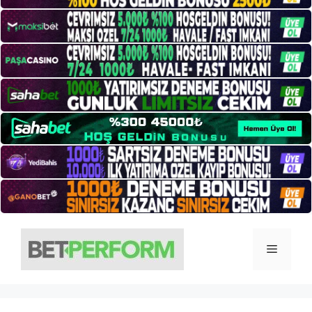
İçeriğe
atla
Menü