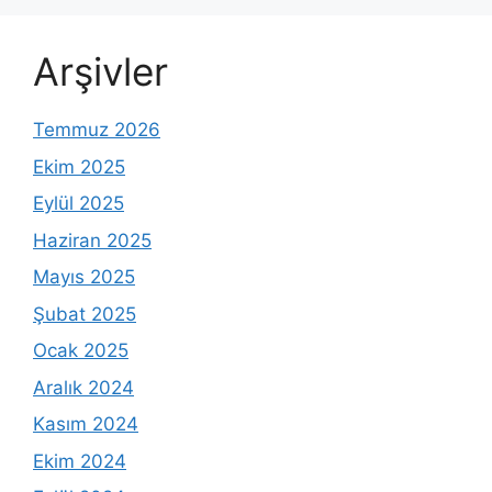
Arşivler
Temmuz 2026
Ekim 2025
Eylül 2025
Haziran 2025
Mayıs 2025
Şubat 2025
Ocak 2025
Aralık 2024
Kasım 2024
Ekim 2024