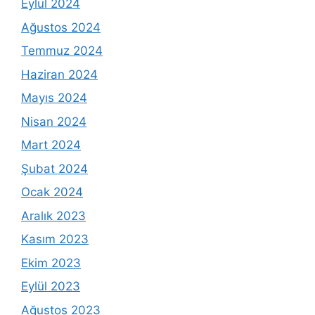
Eylül 2024
Ağustos 2024
Temmuz 2024
Haziran 2024
Mayıs 2024
Nisan 2024
Mart 2024
Şubat 2024
Ocak 2024
Aralık 2023
Kasım 2023
Ekim 2023
Eylül 2023
Ağustos 2023