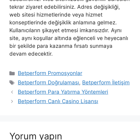
tekrar ziyaret edebilirsiniz. Adres değişikliği,
web sitesi hizmetlerinde veya hizmet
konseptlerinde değişiklik anlamına gelmez.
Kullanıcıların şikayet etmesi imkansızdır. Aynı
site, aynı koşullar altında eğlenceli ve heyecanlı
bir şekilde para kazanma fırsatı sunmaya
devam edecektir.
Kategoriler
Betperform Promosyonlar
Etiketler
Betperform Doğrulaması
,
Betperform İletişim
Betperform Para Yatırma Yöntemleri
Betperform Canlı Casino Lisansı
Yorum yapın