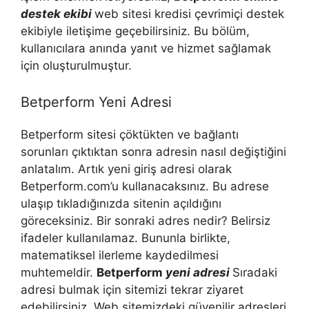
destek ekibi
web sitesi kredisi çevrimiçi destek
ekibiyle iletişime geçebilirsiniz. Bu bölüm,
kullanıcılara anında yanıt ve hizmet sağlamak
için oluşturulmuştur.
Betperform Yeni Adresi
Betperform sitesi çöktükten ve bağlantı
sorunları çıktıktan sonra adresin nasıl değiştiğini
anlatalım. Artık yeni giriş adresi olarak
Betperform.com’u kullanacaksınız. Bu adrese
ulaşıp tıkladığınızda sitenin açıldığını
göreceksiniz. Bir sonraki adres nedir? Belirsiz
ifadeler kullanılamaz. Bununla birlikte,
matematiksel ilerleme kaydedilmesi
muhtemeldir.
Betperform
yeni adresi
Sıradaki
adresi bulmak için sitemizi tekrar ziyaret
edebilirsiniz. Web sitemizdeki güvenilir adresleri